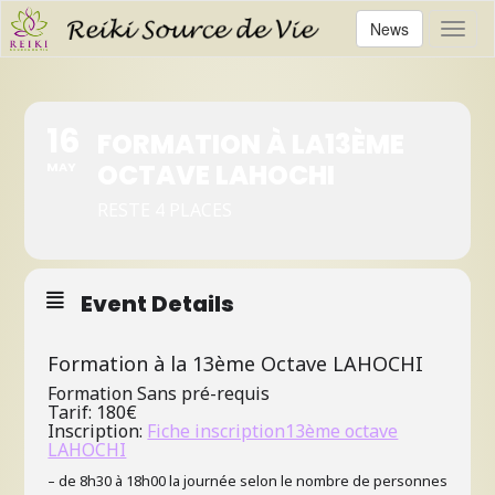
News
Toggl
16
FORMATION À LA13ÈME
OCTAVE LAHOCHI
MAY
RESTE 4 PLACES
Event Details
Formation à la 13ème Octave LAHOCHI
Formation
Sans pré-requis
Tarif: 180€
Inscription:
Fiche inscription13ème octave
LAHOCHI
– de 8h30 à 18h00 la journée selon le nombre de personnes