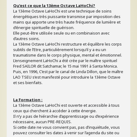
Qu’est ce que la 13ème Octave LaHoChi?
La 13ème Octave LaHoChi est une technique de soins
énergétiques très puissante transmise par imposition des
mains qui apporte une très haute fréquence de lumière et
d’énergie spirituelle de guérison.
Elle peut-être utilisée seule ou en combinaison avec
d’autres soins.
La 13ème Octave LaHoChi restructure et équilibre les corps
subtils de l’Etre, particulièrement lorsqu’il y a eu un
traumatisme dans le corps physique, mental et émotionnel.
L’enseignement LaHoChi a été crée par le maître spirituel
Fred SAILOR dit Satchamar, le 15 mai 1991 à Santa Monica.
Puis, en 1996, C’est par le canal de Linda Dillon, que le maître
LAO TSEU s’est manifesté pour introduire la 13ème Octave
et ses bienfaits.
La Formation :
La 13ème Octave LaHoChi est ouverte et accessible à tous
ceux qui cherchent à accéder à cette énergie.
Il n’y a pas de hiérarchie d’apprentissage ou d’expérience
nécessaire, aucun PRE-REQUIS.
Si cette date ne vous convient pas, pas d’inquiétude, vous
pouvez consulter les dates à venir sur l’agenda du site ou