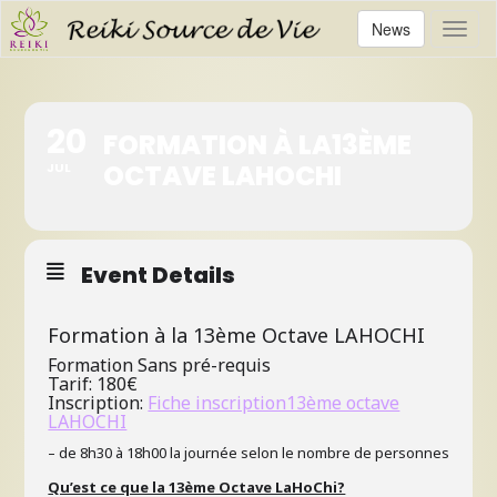
News
Toggl
20
FORMATION À LA13ÈME
OCTAVE LAHOCHI
JUL
Event Details
Formation à la 13ème Octave LAHOCHI
Formation
Sans pré-requis
Tarif: 180€
Inscription:
Fiche inscription13ème octave
LAHOCHI
– de 8h30 à 18h00 la journée selon le nombre de personnes
Qu’est ce que la 13ème Octave LaHoChi?