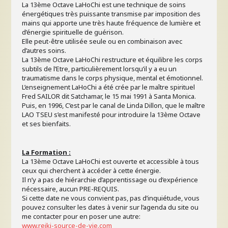
La 13ème Octave LaHoChi est une technique de soins
énergétiques très puissante transmise par imposition des
mains qui apporte une très haute fréquence de lumière et
d’énergie spirituelle de guérison.
Elle peut-être utilisée seule ou en combinaison avec
d’autres soins.
La 13ème Octave LaHoChi restructure et équilibre les corps
subtils de l’Etre, particulièrement lorsqu’il y a eu un
traumatisme dans le corps physique, mental et émotionnel.
L’enseignement LaHoChi a été crée par le maître spirituel
Fred SAILOR dit Satchamar, le 15 mai 1991 à Santa Monica.
Puis, en 1996, C’est par le canal de Linda Dillon, que le maître
LAO TSEU s’est manifesté pour introduire la 13ème Octave
et ses bienfaits.
La Formation :
La 13ème Octave LaHoChi est ouverte et accessible à tous
ceux qui cherchent à accéder à cette énergie.
Il n’y a pas de hiérarchie d’apprentissage ou d’expérience
nécessaire, aucun PRE-REQUIS.
Si cette date ne vous convient pas, pas d’inquiétude, vous
pouvez consulter les dates à venir sur l’agenda du site ou
me contacter pour en poser une autre:
www.reiki-source-de-vie.com