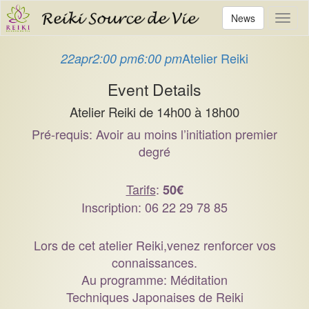
News
Toggl
naviga
Atelier Reiki
22
apr
2:00 pm
6:00 pm
Event Details
Atelier Reiki de 14h00 à 18h00
Pré-requis: Avoir au moins l’initiation premier
degré
Tarifs
:
50€
Inscription: 06 22 29 78 85
Lors de cet atelier Reiki,venez renforcer vos
connaissances.
Au programme: Méditation
Techniques Japonaises de Reiki