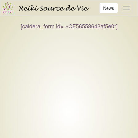
News
Toggl
[caldera_form id= »CF56558642af5e0″]